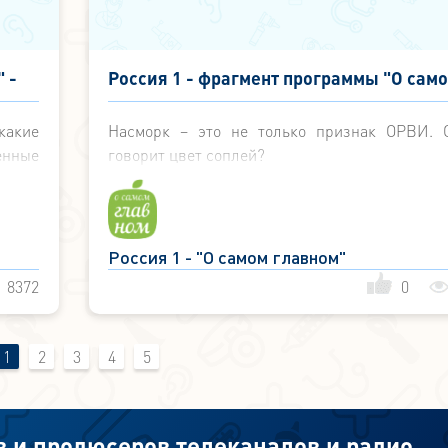
 -
Россия 1 - фрагмент программы "О сам
главном" - Сопли - Россия 1 - 10 октябр
какие
Насморк – это не только признак ОРВИ. 
2018
енные
говорит цвет соплей?
Россия 1 - "О самом главном"
8372
0
1
2
3
4
5
в и продюсеров телеканалов и радио