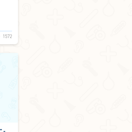
1572
" -