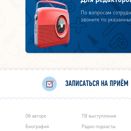
По вопросам сотрудн
звоните по указанны
ЗАПИСАТЬСЯ НА ПРИЁМ
Об авторе
ТВ выступления
Биография
Радиo подкасты