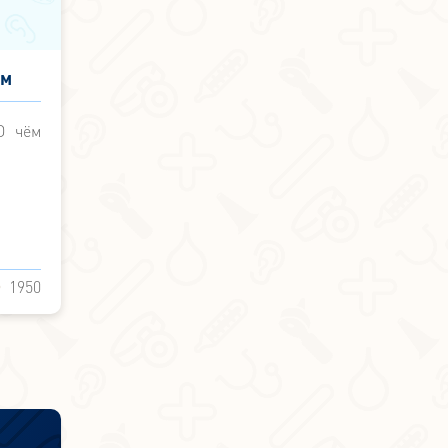
ом
я
О чём
1950