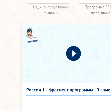
ания Стрим
Научно-популярные
Программа "Л
фильмы
правильно
Россия 1 - фрагмент программы "О сам
главном" - Коронавирус - 2 апреля 2020