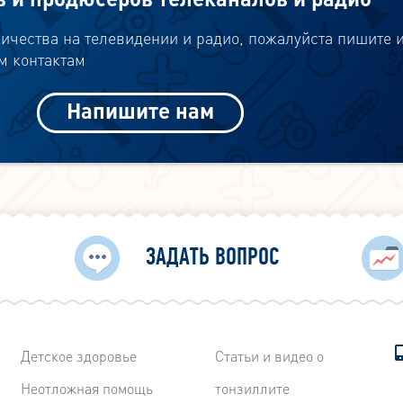
ичества на телевидении и радио, пожалуйста пишите 
м контактам
Напишите нам
ЗАДАТЬ ВОПРОС
Детское здоровье
Статьи и видео о
Неотложная помощь
тонзиллите