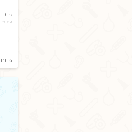
15
т без
рапии
11005