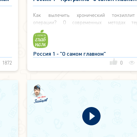
Хронический тонзиллит - 28 октября 20
Как вылечить хронический тонзилли
операции? О современных методах те
заболевания рассказывает Владимир Зайцев.
Россия 1 - "О самом главном"
1872
0