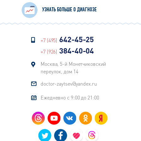
и ВЫЛЕЧИЛ!!!
УЗНАТЬ БОЛЬШЕ О ДИАГНОЗЕ
Вот так и должен работать
настоящий профессионал.
Другие не только не брались за
лечение, а даже не могли назвать
642-45-25
+7 (495)
диагноз (к сожалению).
Если вы тоже ищете ЛОР-врача в
384-40-04
+7 (926)
Москве, советую обратиться к
Зайцеву В. М.
Москва, 5-й Монетчиковский
Дай Бог Вам здоровья,
переулок, дом 14
профессиональных побед и
doctor-zaytsev@yandex.ru
счастья в жизни, Владимир
Михайлович!!!
Ежедневно с 9:00 до 21:00