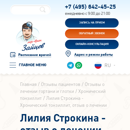
+7 (495)
642-45-25
ежедневно с 9:00 до 21:00
ЗАПИСЬ НА ПРИЕМ
ОБРАТНЫЙ ЗВОНОК
ОНЛАЙН-КОНСУЛЬТАЦИЯ
Адрес и режим работы
Расписание врачей
RU
ГЛАВНОЕ МЕНЮ
Главная
Отзывы пациентов
Отзывы о
лечении гортани и глотки
Хронический
тонзиллит
Лилия Строкина -
Хронический тонзиллит, отзыв о лечении
Лилия Строкина -
отзыв о лечении