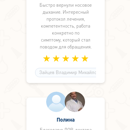
Быстро вернули носовое
дыхание. Интересный
протокол лечения,
компетентность, работа
конкретно по
симптому, который стал
поводом для обращения.
Видимо, этот формат
наилучший как
поликлинический,
Зайцев Владимир Михайлович
с этой стороны федеральные
медцентры на окраинах
города неудобны и
неконкретны, читают лекции
по
медицине вместо работы по
симптоматике. А здесь не
Полина
просто знают, а могут и
Благодарю ЛОР-доктора