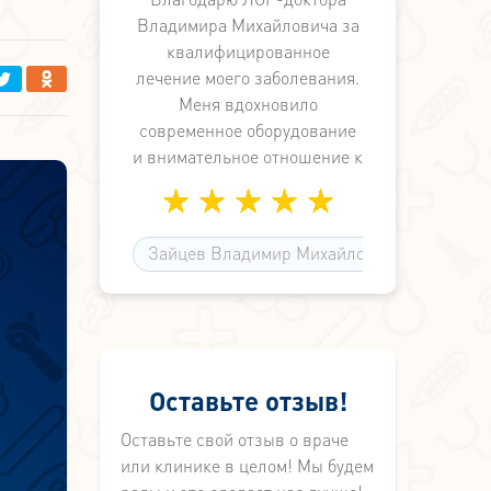
делают.
Владимира Михайловича за
квалифицированное
лечение моего заболевания.
Меня вдохновило
современное оборудование
и внимательное отношение к
пациенту. В клинике
отличный коллектив
медработников. Так держать,
Зайцев Владимир Михайлович
доктор Зайцев!
Оставьте отзыв!
и
Оставьте свой отзыв о враче
или клинике в целом! Мы будем