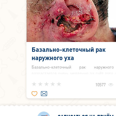
Базально-клеточный рак
наружного уха
Базально-клеточный рак наружног
разрастается очень медленно за счёт того, 
пути опухоли естественным барьером с
10577
надхрящница и хрящ.