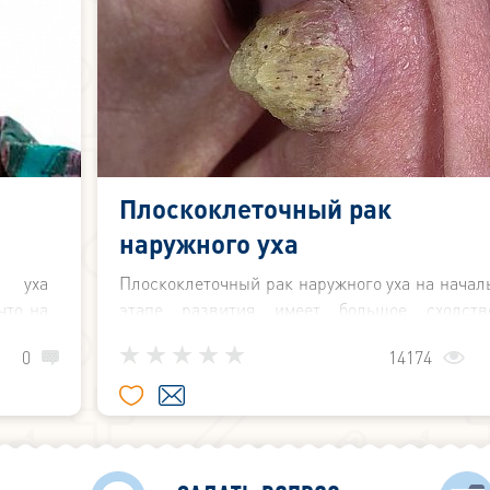
Плоскоклеточный рак
наружного уха
о уха
Плоскоклеточный рак наружного уха на начал
что на
этапе развития имеет большое сходст
лужит
базалиомой – разновидностью рака кожи, кот
0
14174
развивается из базального слоя эпителия, н
сравнению с ней, растет гораздо быстрее.