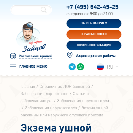
+7 (495)
642-45-25
ежедневно с 9:00 до 21:00
ЗАПИСЬ НА ПРИЕМ
ОБРАТНЫЙ ЗВОНОК
ОНЛАЙН-КОНСУЛЬТАЦИЯ
Адрес и режим работы
Расписание врачей
RU
ГЛАВНОЕ МЕНЮ
Главная
Справочник ЛОР болезней
Заболевания лор органов
Статьи о
заболеваниях уха
Заболевания наружного уха
Заболевания наружного уха
Экзема ушной
раковины или наружного слухового прохода
Экзема ушной