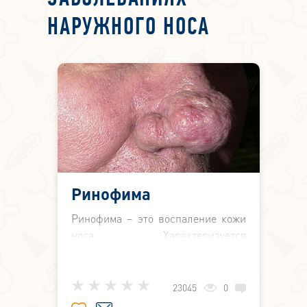
НАРУЖНОГО НОСА
Ринофима
Ринофима – это воспаление кожи
носа. Характеризуется
образованием бугров или узлов на
крыльях и кончике носа, которые
иногда свешиваются наподобие
23045
0
хобота, обезображивая лицо и