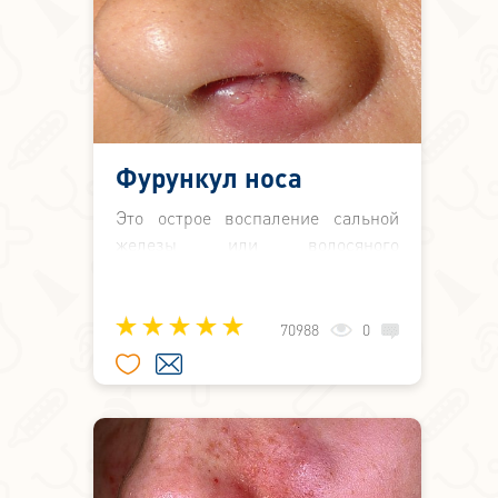
которые прилежат к верхней губе.
Фурункул носа
Это острое воспаление сальной
железы или волосяного
фолликула. Возникает на кончике
носа, на внутренней или наружной
поверхности его крыльев, а также
70988
0
на кожной части перегородки.
Воспалительный процесс сразу в
нескольких местах называют
карбункулом.