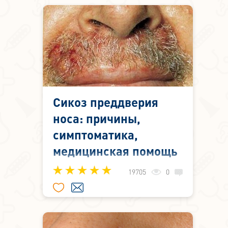
преддверия носа. Вызывается
стрептококковой инфекцией,
которая внедряется в кожу через
расчесы и трещины и
сопровождается реакцией всего
организма.
Сикоз преддверия
носа: причины,
симптоматика,
медицинская помощь
Сикоз преддверия носа – это
19705
0
ограниченное воспаление
волосяных мешочков гнойного
характера. Поражает область
преддверия носа и участки кожи,