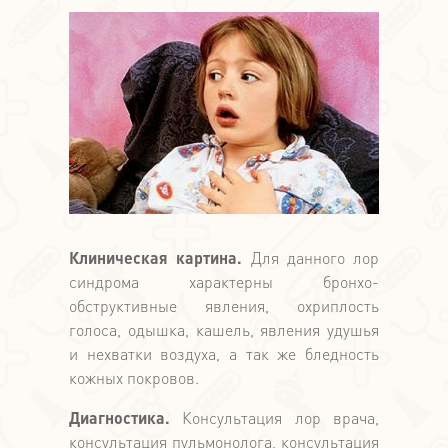
Клиническая картина.
Для данного лор
синдрома характерны бронхо-
обструктивные явления, охриплость
голоса, одышка, кашель, явления удушья
и нехватки воздуха, а так же бледность
кожных покровов.
Диагностика.
Консультация лор врача,
консультация пульмонолога, консультация