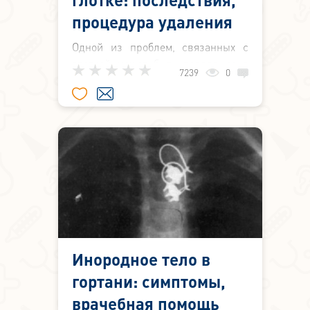
процедура удаления
Одной из проблем, связанных с
глоткой может быть попадание в
7239
0
неё инородных тел: рыбьих костей,
кусочков мяса, дерева, проволоки
или даже стекла.
Инородное тело в
гортани: симптомы,
врачебная помощь