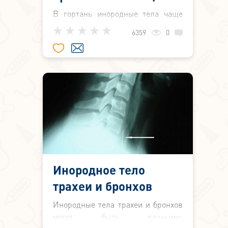
В гортань инородные тела чаще
всего попадают при глубоком
6359
0
вдохе во время испуга, внезапного
падения, смеха, плача или
проглатывания непрожеванной
пищи.
Инородное тело
трахеи и бронхов
Инородные тела трахеи и бронхов
могут быть разными: