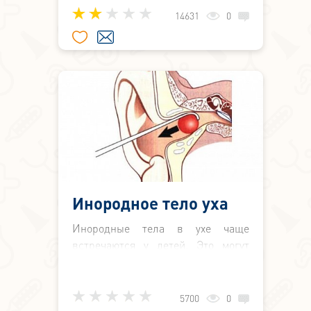
подсолнечные, арбузные и
14631
0
тыквенные семечки, зерна,
монеты, пуговицы, горох, бобы,
фасоль, иглы, булавки, мясные и
рыбные кости и другие предметы.
Инородное тело уха
Инородные тела в ухе чаще
встречаются у детей. Это могут
быть бусины, семечки, горох,
плодовые косточки и другие
предметы.
5700
0