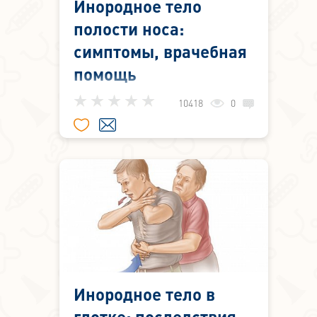
Инородное тело
полости носа:
симптомы, врачебная
помощь
Инородные тела полости носа
10418
0
(бусинки, пуговицы, горох, фасоль,
косточки от ягод, семечки и
другие) встречаются чаще всего у
детей.
Инородное тело в
глотке: последствия,