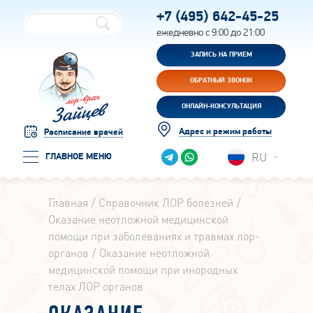
+7 (495)
642-45-25
ежедневно с 9:00 до 21:00
ЗАПИСЬ НА ПРИЕМ
ОБРАТНЫЙ ЗВОНОК
ОНЛАЙН-КОНСУЛЬТАЦИЯ
Адрес и режим работы
Расписание врачей
RU
ГЛАВНОЕ МЕНЮ
Главная
Справочник ЛОР болезней
Оказание неотложной медицинской
помощи при заболеваниях и травмах лор-
органов
Оказание неотложной
медицинской помощи при инородных
телах ЛОР органов