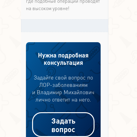
где подобные операции проводят
на высоком уровне!
Нужна подробная
консультация
Задайте свой вопрос по
ЛОР-заболеваниям
и Владимир Михайлович
лично ответит на него.
Задать
вопрос