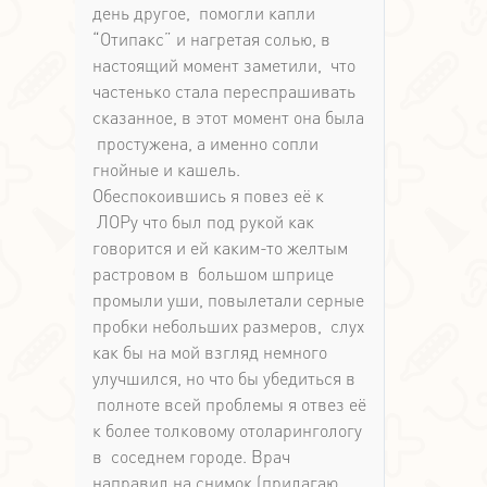
день другое, помогли капли
“Отипакс” и нагретая солью, в
настоящий момент заметили, что
частенько стала переспрашивать
сказанное, в этот момент она была
простужена, а именно сопли
гнойные и кашель.
Обеспокоившись я повез её к
ЛОРу что был под рукой как
говорится и ей каким-то желтым
растровом в большом шприце
промыли уши, повылетали серные
пробки небольших размеров, слух
как бы на мой взгляд немного
улучшился, но что бы убедиться в
полноте всей проблемы я отвез её
к более толковому отоларингологу
в соседнем городе. Врач
направил на снимок (прилагаю