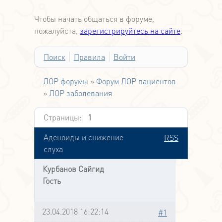
Чтобы начать общаться в форуме,
пожалуйста,
зарегистрируйтесь на сайте
.
Поиск
Правила
Войти
ЛОР форумы
»
Форум ЛОР пациентов
»
ЛОР заболевания
Страницы:
1
Аденоиды и снижение
RSS
слуха
Курбанов Сайгид
Гость
23.04.2018 16:22:14
#1