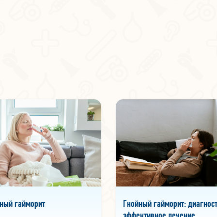
тный гайморит
Гнойный гайморит: диагност
эффективное лечение