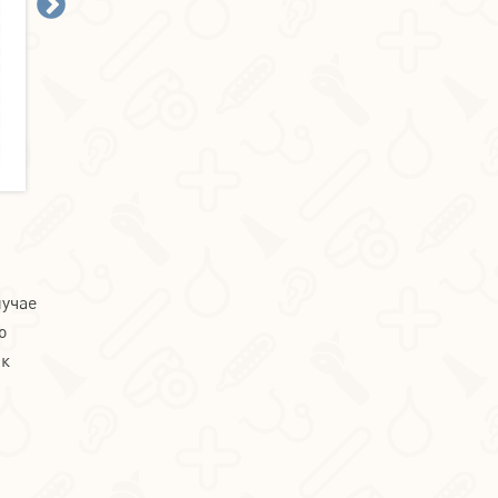
лучае
о
 к