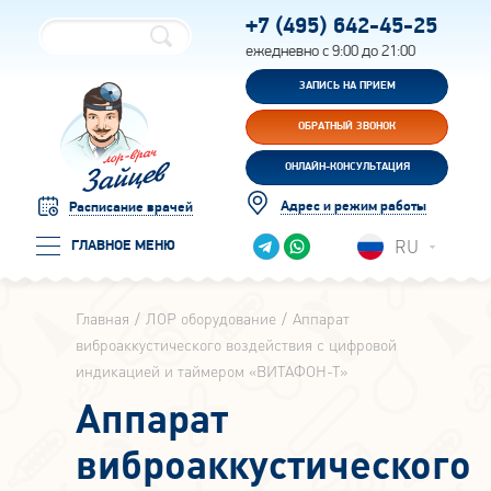
+7 (495)
642-45-25
ежедневно с 9:00 до 21:00
ЗАПИСЬ НА ПРИЕМ
ОБРАТНЫЙ ЗВОНОК
ОНЛАЙН-КОНСУЛЬТАЦИЯ
Адрес и режим работы
Расписание врачей
RU
ГЛАВНОЕ МЕНЮ
Главная
ЛОР оборудование
Аппарат
виброаккустического воздействия с цифровой
индикацией и таймером «ВИТАФОН-Т»
Аппарат
виброаккустического