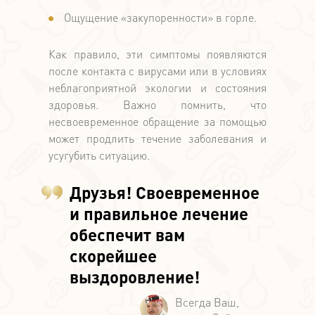
Ощущение «закупоренности» в горле.
Как правило, эти симптомы появляются
после контакта с вирусами или в условиях
неблагоприятной экологии и состояния
здоровья. Важно помнить, что
несвоевременное обращение за помощью
может продлить течение заболевания и
усугубить ситуацию.
Друзья! Своевременное
и правильное лечение
обеспечит вам
скорейшее
выздоровление!