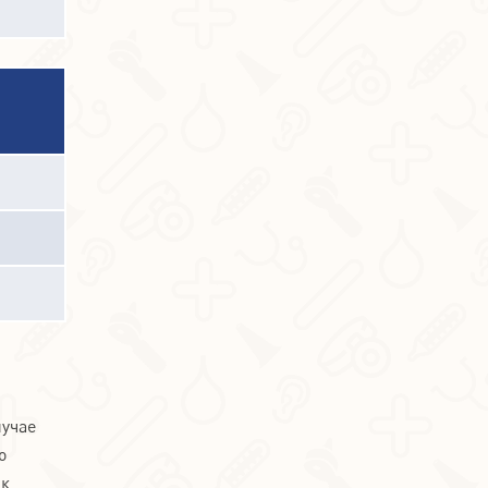
лучае
о
 к