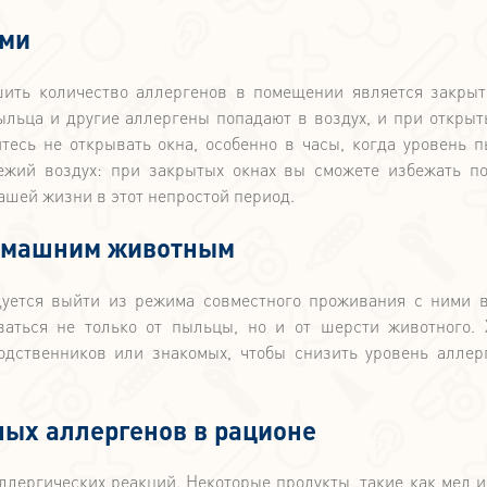
хотите оплатить пе
приём по акции со с
ыми
10%.
ить количество аллергенов в помещении является закрыт
ыльца и другие аллергены попадают в воздух, и при открыт
тесь не открывать окна, особенно в часы, когда уровень 
вежий воздух: при закрытых окнах вы сможете избежать п
ашей жизни в этот непростой период.
домашним животным
дуется выйти из режима совместного проживания с ними 
ваться не только от пыльцы, но и от шерсти животного.
дственников или знакомых, чтобы снизить уровень аллер
ных аллергенов в рационе
ллергических реакций. Некоторые продукты, такие как мед и