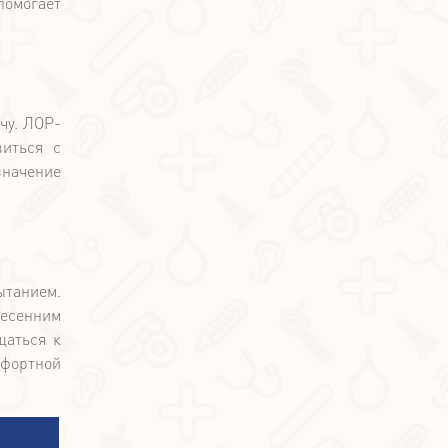
омогает
чу. ЛОР-
виться с
начение
ытанием.
весенним
щаться к
мфортной