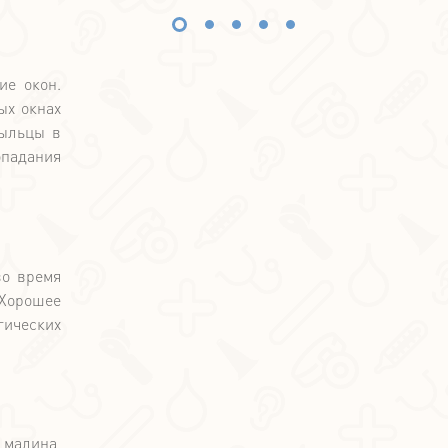
рвичный
кидкой в
ие окон.
ых окнах
пыльцы в
опадания
во время
 Хорошее
гических
 малина,