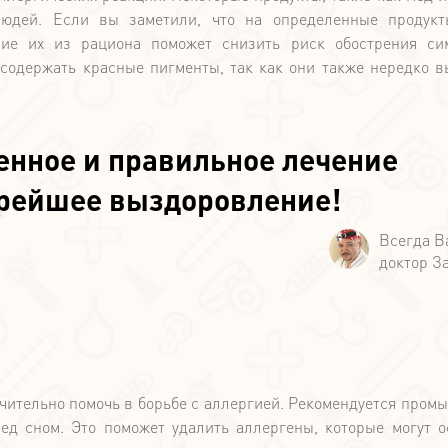
людей. Если вы заметили, что на определенные продук
ние их из рациона поможет снизить риск обострения си
 содержать красные пигменты, так как они также нередко 
енное и правильное лечение
орейшее выздоровление!
ительно помочь в борьбе с аллергией. Рекомендуется промы
ред сном. Это поможет удалить аллергены, которые могут о