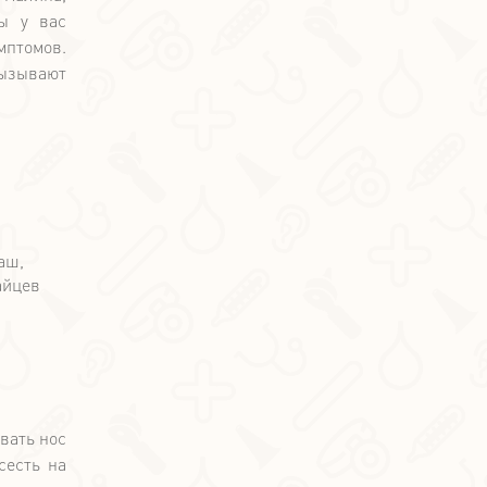
ты у вас
мптомов.
вызывают
вать нос
сесть на