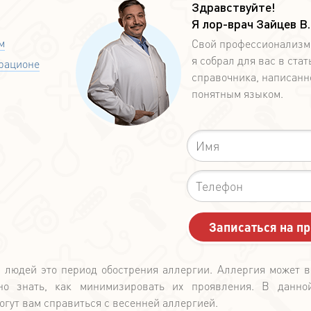
Здравствуйте!
Я лор-врач Зайцев В
-10%
м
Свой профессионализм
я собрал для вас в стат
 рационе
справочника, написанн
понятным языком.
Альма матер!
Студенты, посещающ
клинику в дни студе
каникул, получают
10% на первичный
лор-врача. Для уч
акции просто пред
Условия акци
свой студенческий
х людей это период обострения аллергии. Аллергия может 
администратору кли
о знать, как минимизировать их проявления. В данной
ресепшн и скажит
огут вам справиться с весенней аллергией.