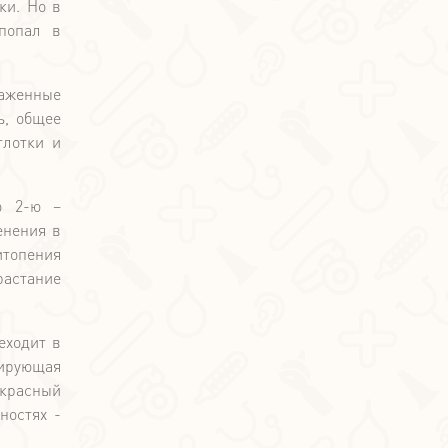
ки. Но в
 попал в
раженные
ь, общее
глотки и
о 2-ю –
енения в
итопения
растание
еходит в
сирующая
-красный
ностях -