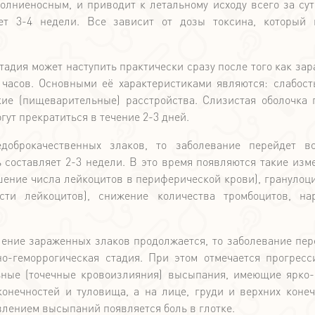
олниеносным, и приводит к летальному исходу всего за сут
яет 3-4 недели. Все зависит от дозы токсина, который
тадия может наступить практически сразу после того как за
 часов. Основными её характеристиками являются: слабост
кие (пищеварительные) расстройства. Слизистая оболочка 
гут прекратиться в течение 2-3 дней.
доброкачественных злаков, то заболевание перейдет в
 составляет 2-3 недели. В это время появляются такие изм
шение числа лейкоцитов в периферической крови), гранулоц
сти лейкоцитов), снижение количества тромбоцитов, на
ление зараженных злаков продолжается, то заболевание пер
но-геморрогическая стадия. При этом отмечается прогрес
льные (точечные кровоизлияния) высыпания, имеющие ярко
онечностей и туловища, а на лице, груди и верхних конеч
влением высыпаний появляется боль в глотке.