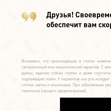
Друзья! Своеврем
обеспечит вам ск
Возможно, что происходящие в глотке измене
гангренозный или некротический характер. С мин
дужки, заднюю стенку глотки и даже спустить
подлежащие ткани. У пациентов изо рта исходит 
глотки, матки и кишечника. При заболевании ув
гемопоэза (процесс кроветворения).