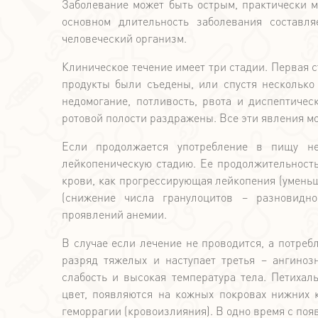
Заболевание может быть острым, практически м
основном длительность заболевания составл
человеческий организм.
Клиническое течение имеет три стадии. Первая с
продукты были съедены, или спустя несколько
недомогание, потливость, рвота и диспептичес
ротовой полости раздражены. Все эти явления мо
Если продолжается употребление в пищу не
лейкопеническую стадию. Ее продолжительность
крови, как прогрессирующая лейкопения (умень
(снижение числа гранулоцитов – разновидно
проявлений анемии.
В случае если лечение не проводится, а потреб
разряд тяжелых и наступает третья – ангиноз
слабость и высокая температура тела. Петиха
цвет, появляются на кожных покровах нижних к
геморрагии (кровоизлияния). В одно время с поя