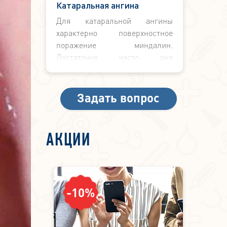
Катаральная ангина
Для катаральной ангины
характерно поверхностное
поражение миндалин.
Достаточно часто она
предшествует заболеваниям,
которые способны поражать
нёбные миндалины гораздо
Задать вопрос
глубже.
АКЦИИ
-10%
-5