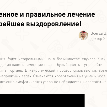
енное и правильное лечение
орейшее выздоровление!
ния будут катаральными, но в большинстве случаев анги
далин налеты, имеющие грязно-бурый цвет, могут перейти на
ся в гортань. В некротический процесс оказываются, вов
неприятный запах. Отмечаются кровотечения из ушей и носа, 
еличение лимфатических узлов не наблюдается, нарастают н