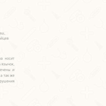
на носит
 язычок,
лечены и
а так же
арушения