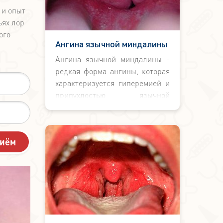
 и опыт
ьях лор
ого
Ангина язычной миндалины
Ангина язычной миндалины -
редкая форма ангины, которая
характеризуется гиперемией и
припухлостью язычной
миндалины, воспалением
подчелюстных лимфоузлов и
болью при высовывании языка.