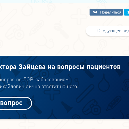
Следующее ви
ктора Зайцева на вопросы пациентов
 вопрос по ЛОР-заболеваниям
хайлович лично ответит на него.
 вопрос