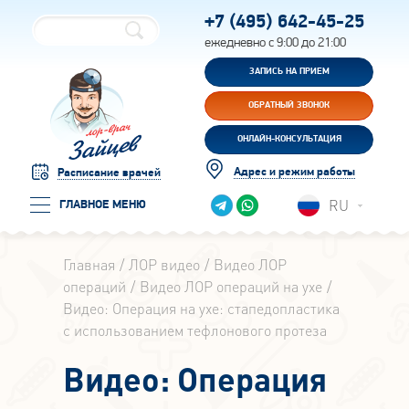
+7 (495)
642-45-25
ежедневно с 9:00 до 21:00
ЗАПИСЬ НА ПРИЕМ
ОБРАТНЫЙ ЗВОНОК
ОНЛАЙН-КОНСУЛЬТАЦИЯ
Адрес и режим работы
Расписание врачей
RU
ГЛАВНОЕ МЕНЮ
Главная
ЛОР видео
Видео ЛОР
операций
Видео ЛОР операций на ухе
Видео: Операция на ухе: стапедопластика
с использованием тефлонового протеза
Видео: Операция