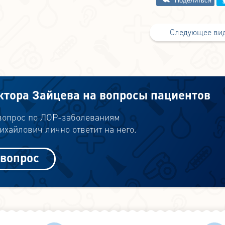
Следующее ви
ктора Зайцева на вопросы пациентов
 вопрос по ЛОР-заболеваниям
хайлович лично ответит на него.
 вопрос