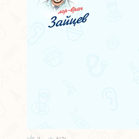
0
5476