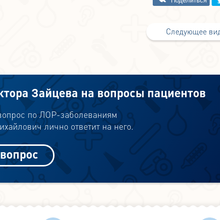
Следующее ви
ктора Зайцева на вопросы пациентов
 вопрос по ЛОР-заболеваниям
хайлович лично ответит на него.
 вопрос