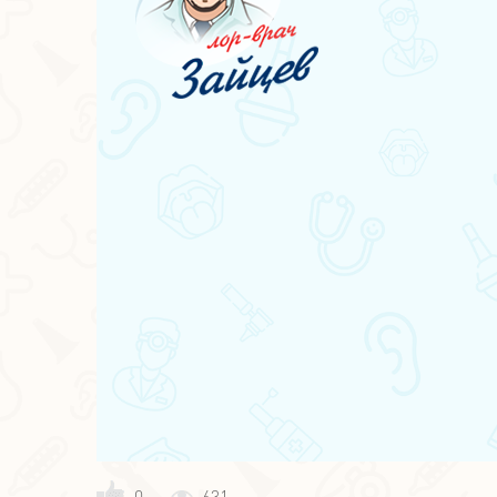
0
631