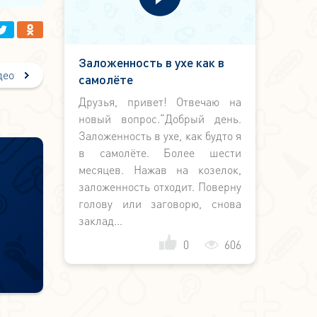
Заложенность в ухе как в
део
самолёте
Друзья, привет! Отвечаю на
новый вопрос.“Добрый день.
Заложенность в ухе, как будто я
в самолёте. Более шести
месяцев. Нажав на козелок,
заложенность отходит. Поверну
голову или заговорю, снова
заклад...
0
606