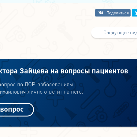
Следующее ви
ктора Зайцева на вопросы пациентов
 вопрос по ЛОР-заболеваниям
хайлович лично ответит на него.
 вопрос