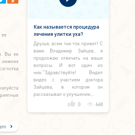
Как называется процедура
лечения улитки уха?
 ее
Друзья, всем тик-ток привет! С
вами Владимир Зайцев, я
и. Вы ее
продолжаю отвечать на ваши
т нижних
вопросы. И вот один из
соглотка
них:“Здравствуйте! Видел
видео с участием доктора
Зайцева, в котором он
жалуйста
рассказывал о улучшении...
приятные
0
668
део