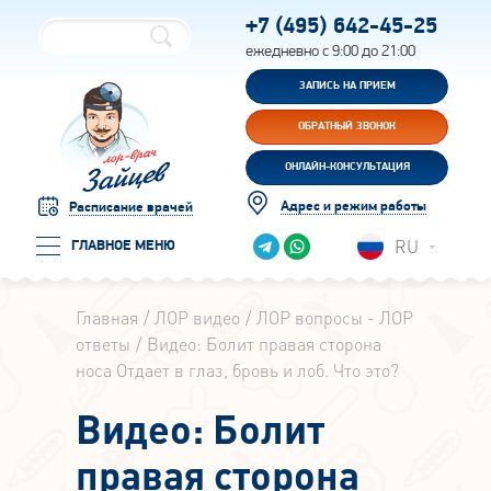
+7 (495)
642-45-25
ежедневно с 9:00 до 21:00
ЗАПИСЬ НА ПРИЕМ
ОБРАТНЫЙ ЗВОНОК
ОНЛАЙН-КОНСУЛЬТАЦИЯ
Адрес и режим работы
Расписание врачей
RU
ГЛАВНОЕ МЕНЮ
Главная
ЛОР видео
ЛОР вопросы - ЛОР
ответы
Видео: Болит правая сторона
носа Отдает в глаз, бровь и лоб. Что это?
Видео: Болит
правая сторона