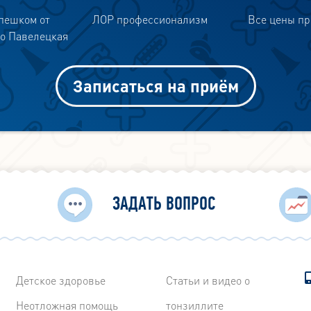
пешком от
ЛОР профессионализм
Все цены п
о Павелецкая
Записаться на приём
ЗАДАТЬ ВОПРОС
Детское здоровье
Статьи и видео о
Неотложная помощь
тонзиллите