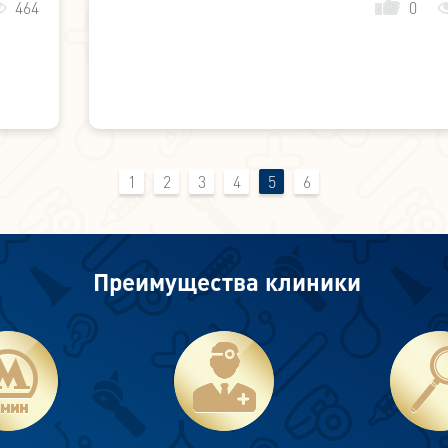
464
0
1
2
3
4
5
6
Преимущества клиники