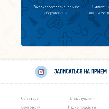
Высокопрофессиональное
4 минуты 
оборудование
станции метр
ЗАПИСАТЬСЯ НА ПРИЁМ
Об авторе
ТВ выступления
Биография
Радиo подкасты