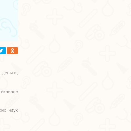
 деньги,
леканале
ких наук