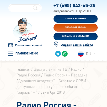
+7 (495)
642-45-25
ежедневно с 9:00 до 21:00
ЗАПИСЬ НА ПРИЕМ
ОБРАТНЫЙ ЗВОНОК
ОНЛАЙН-КОНСУЛЬТАЦИЯ
Адрес и режим работы
Расписание врачей
RU
ГЛАВНОЕ МЕНЮ
Главная
Выступления на ТВ
Радио
Радио Россия
Радио Россия - Передача
"Домашняя академия" - Схватка с ОРВИ:
доступные способы уберечь себя от
"заразы" - 17 сентября 2018
Радио Россия -