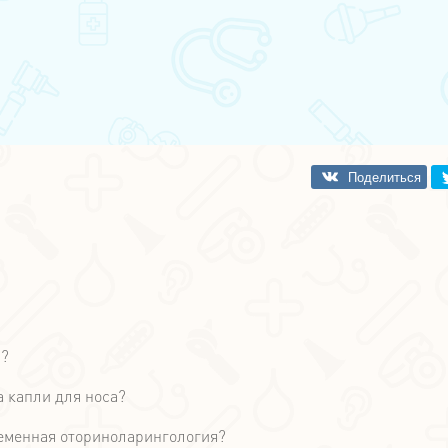
н?
а капли для носа?
ременная оториноларингология?