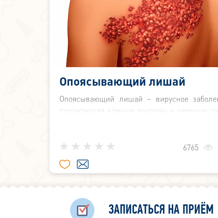
Опоясывающий лишай
Опоясывающий лишай – вирусное заболев
поражающее кожные покровы и нервную си
Опоясывающий лишай вызывается ви
герпеса третьего типа – ветряной оспы.
6765
ЗАПИСАТЬСЯ НА ПРИЁМ