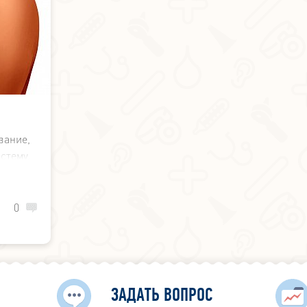
ание,
стему.
русом
0
ЗАДАТЬ ВОПРОС