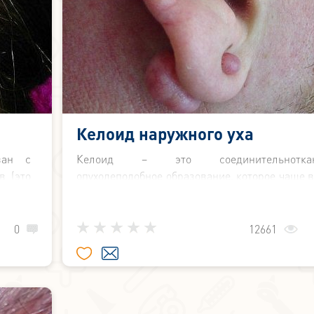
Келоид наружного уха
зан с
Келоид – это соединительноткан
в (это
опухолеподобное образование, которое чаще в
вития
возникает после механической травмы или о
овских
ушной раковины.
рвов,
0
12661