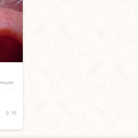
еющее
й рог
леток,
ом.
0