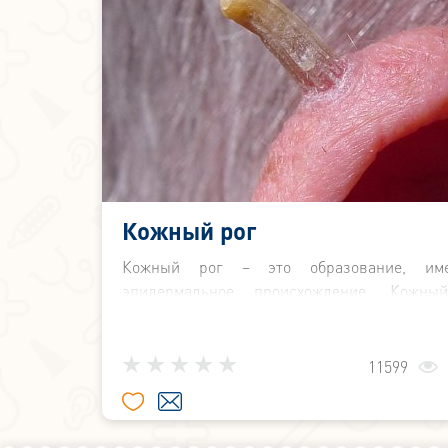
Кожный рог
Кожный рог – это образование, им
эпидермальное происхождение. Кожны
состоит из большого числа ороговевших к
иногда его называют очаговым гиперкератоз
11599