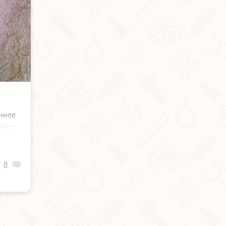
ное
сего
жога
0