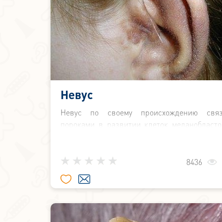
Невус
Невус по своему происхождению свя
пороками в развитии клеток меланобласто
клетки, которые дают начало раз
пигментным клеткам) дермы, а также шванн
(вспомогательных) оболочек не
8436
расположенных в толще дермы.