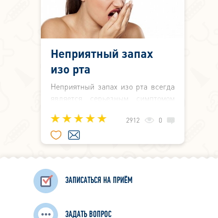
Неприятный запах
изо рта
Неприятный запах изо рта всегда
является серьезным симптомом
какого-либо заболевания. Это
2912
0
может быть заболевание верхних
дыхательных путей (например,
тонзиллит), стоматологическая
проблема, заболевания
желудочно-кишечного тракта.
ЗАПИСАТЬСЯ НА ПРИЁМ
ЗАДАТЬ ВОПРОС