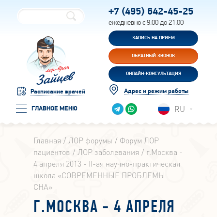
+7 (495)
642-45-25
ежедневно с 9:00 до 21:00
ЗАПИСЬ НА ПРИЕМ
ОБРАТНЫЙ ЗВОНОК
ОНЛАЙН-КОНСУЛЬТАЦИЯ
Адрес и режим работы
Расписание врачей
RU
ГЛАВНОЕ МЕНЮ
Главная
ЛОР форумы
Форум ЛОР
пациентов
ЛОР заболевания
г.Москва -
4 апреля 2013 - II-ая научно-практическая
школа «СОВРЕМЕННЫЕ ПРОБЛЕМЫ
СНА»
Г.МОСКВА - 4 АПРЕЛЯ