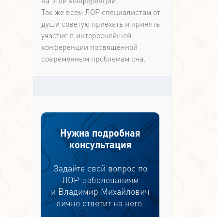
на этой конференции.
Так же всем ЛОР специалистам от
души советую приехать и принять
участие в интереснейшей
конференции посвящённой
современным проблемам сна.
Нужна подробная
консультация
Задайте свой вопрос по
ЛОР-заболеваниям
и Владимир Михайлович
лично ответит на него.