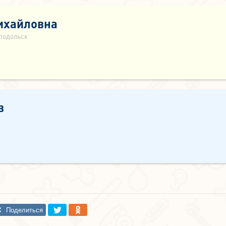
ихайловна
.подольск
в