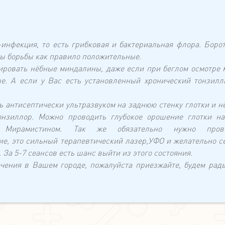
инфекция, то есть грибковая и бактериальная флора. Борот
ты борьбы как правило положительные.
нировать нёбные миндалины, даже если при беглом осмотре 
е. А если у Вас есть установленный хронический тонзилли
ь антисептически ультразвуком на заднюю стенку глотки и н
онзиллор. Можно проводить глубокое орошение глотки н
 Мирамистином. Так же обязательно нужно прово
ие, это сильный терапевтический лазер,УФО и желательно с
 За 5-7 сеансов есть шанс выйти из этого состояния.
ечения в Вашем городе, пожалуйста приезжайте, будем рад