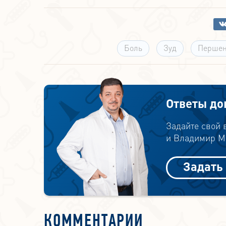
Боль
Зуд
Першен
Ответы до
Задайте свой
и Владимир Ми
Задать
КОММЕНТАРИИ