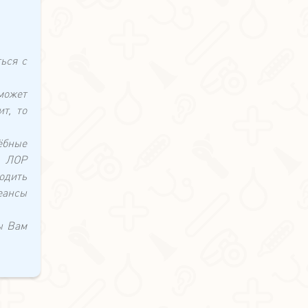
ься с
может
т, то
ёбные
а ЛОР
дить
еансы
ы Вам