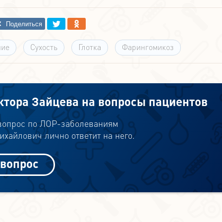
ие
Сухость
Глотка
Фарингомикоз
ктора Зайцева на вопросы пациентов
 вопрос по ЛОР-заболеваниям
хайлович лично ответит на него.
 вопрос