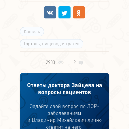
Кашель
Гортань, пищевод и трахея
2903
2
Ответы доктора Зайцева на
вопросы пациентов
Задайте свой вопрос по ЛОР-
заболеваниям
и Владимир Михайлович лично
ответит на него.