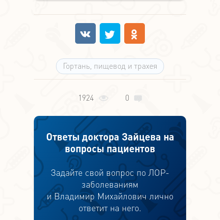
Гортань, пищевод и трахея
1924
0
Ответы доктора Зайцева на
вопросы пациентов
Задайте свой вопрос по ЛОР-
заболеваниям
и Владимир Михайлович лично
ответит на него.